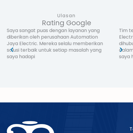
Ulasan
Rating Google
Tim teknis perusahaan Automation Jaya
Peru
Electric sangat profesional dan mudah
memb
dihubungi. Mereka selalu siap membantu
harg
P
N
dalam menangani setiap masalah yang
mere
r
e
saya hadapi
tema
e
x
laya
v
t
i
o
u
s
T