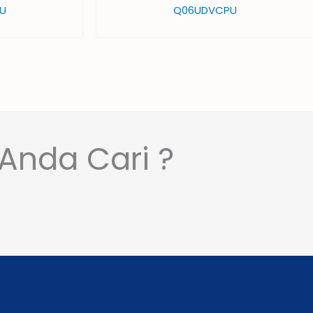
U
Q06UDVCPU
Anda Cari ?