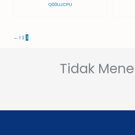
Q00UJCPU
←
1
2
3
Tidak Mene