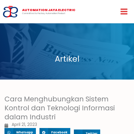
Lewati
ke
AUTOMATION JAYA ELECTRIC
Committed to Factory Automation Product
konten
Artikel
Cara Menghubungkan Sistem
Kontrol dan Teknologi Informasi
dalam Industri
April 21, 2023
Whatsapp
Facebook
Twitter