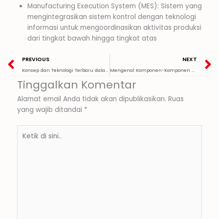
Manufacturing Execution System (MES): Sistem yang
mengintegrasikan sistem kontrol dengan teknologi
informasi untuk mengoordinasikan aktivitas produksi
dari tingkat bawah hingga tingkat atas
Prev
N
PREVIOUS
NEXT
Konsep dan Teknologi Terbaru dalam Integrasi Otomasi
Mengenal Komponen-Komponen Sistem Kontrol Industri dan Fungsinya
Tinggalkan Komentar
Alamat email Anda tidak akan dipublikasikan.
Ruas
yang wajib ditandai
*
Ketik
di
sini..