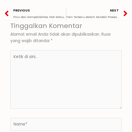
Prev
N
PREVIOUS
NEXT
Fitur dan Kompatibilitas HMI Mitsubishi
Tren Terbaru dalam Kendali Proses Industri: Dari Automasi hingga IoT
Tinggalkan Komentar
Alamat email Anda tidak akan dipublikasikan.
Ruas
yang wajib ditandai
*
Ketik
di
sini..
Name*