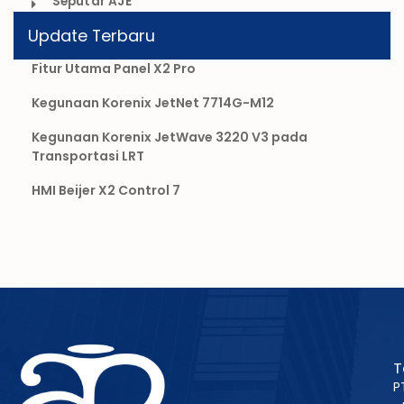
Seputar AJE
Update Terbaru
Fitur Utama Panel X2 Pro
Kegunaan Korenix JetNet 7714G-M12
Kegunaan Korenix JetWave 3220 V3 pada
Transportasi LRT
HMI Beijer X2 Control 7
T
P